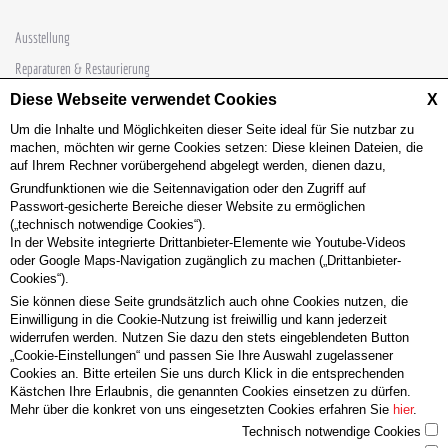
Ausstellung
Reparaturen & Restaurierung
Diese Webseite verwendet Cookies
Sondertüren
X
Um die Inhalte und Möglichkeiten dieser Seite ideal für Sie nutzbar zu
Schlafsysteme
machen, möchten wir gerne Cookies setzen: Diese kleinen Dateien, die
Möbelschreinerei
auf Ihrem Rechner vorübergehend abgelegt werden, dienen dazu,
Grundfunktionen wie die Seitennavigation oder den Zugriff auf
Passwort-gesicherte Bereiche dieser Website zu ermöglichen
Beschusshemmung
Brandschutz
Einbruch
Einbruchhemmung
(„technisch notwendige Cookies“).
Einbruchssicherung
Passivhaustüren
Rauchschutz
Schallschutz
In der Website integrierte Drittanbieter-Elemente wie Youtube-Videos
oder Google Maps-Navigation zugänglich zu machen („Drittanbieter-
Sondertüren
Fenster klemmt
Garderoben
Haustüre defekt
Cookies“).
Möbel auffrischen
Möbelreparatur
Möbelschreinerei
Reparatur
Sie können diese Seite grundsätzlich auch ohne Cookies nutzen, die
Einwilligung in die Cookie-Nutzung ist freiwillig und kann jederzeit
Restaurierung
Scharnier kaputt
Schloß kaputt
Schranktüre klemmt
widerrufen werden. Nutzen Sie dazu den stets eingeblendeten Button
„Cookie-Einstellungen“ und passen Sie Ihre Auswahl zugelassener
Schublade reparieren
Stühle leimen
Tischplatte schleifen
Relax 2000
Cookies an. Bitte erteilen Sie uns durch Klick in die entsprechenden
Schlafsysteme
DIE WOH(L)NFÜHLOASE
Tradition
Forcher-Schlafsysteme
Kästchen Ihre Erlaubnis, die genannten Cookies einsetzen zu dürfen.
Mehr über die konkret von uns eingesetzten Cookies erfahren Sie
hier
.
Technisch notwendige Cookies