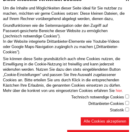
Um die Inhalte und Möglichkeiten dieser Seite ideal für Sie nutzbar zu
Schlafsysteme
machen, möchten wir gerne Cookies setzen: Diese kleinen Dateien, die
Möbelschreinerei
auf Ihrem Rechner vorübergehend abgelegt werden, dienen dazu,
Grundfunktionen wie die Seitennavigation oder den Zugriff auf
Passwort-gesicherte Bereiche dieser Website zu ermöglichen
Beschusshemmung
Brandschutz
Einbruch
Einbruchhemmung
(„technisch notwendige Cookies“).
Einbruchssicherung
Passivhaustüren
Rauchschutz
Schallschutz
In der Website integrierte Drittanbieter-Elemente wie Youtube-Videos
oder Google Maps-Navigation zugänglich zu machen („Drittanbieter-
Sondertüren
Fenster klemmt
Garderoben
Haustüre defekt
Cookies“).
Möbel auffrischen
Möbelreparatur
Möbelschreinerei
Reparatur
Sie können diese Seite grundsätzlich auch ohne Cookies nutzen, die
Einwilligung in die Cookie-Nutzung ist freiwillig und kann jederzeit
Restaurierung
Scharnier kaputt
Schloß kaputt
Schranktüre klemmt
widerrufen werden. Nutzen Sie dazu den stets eingeblendeten Button
„Cookie-Einstellungen“ und passen Sie Ihre Auswahl zugelassener
Schublade reparieren
Stühle leimen
Tischplatte schleifen
Relax 2000
Cookies an. Bitte erteilen Sie uns durch Klick in die entsprechenden
Schlafsysteme
DIE WOH(L)NFÜHLOASE
Tradition
Forcher-Schlafsysteme
Kästchen Ihre Erlaubnis, die genannten Cookies einsetzen zu dürfen.
Mehr über die konkret von uns eingesetzten Cookies erfahren Sie
hier
.
Technisch notwendige Cookies
Drittanbieter-Cookies
Statistik
Alle Cookies akzeptieren