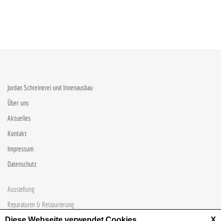
Jordan Schreinerei und Innenausbau
Über uns
Aktuelles
Kontakt
Impressum
Datenschutz
Ausstellung
Reparaturen & Restaurierung
Diese Webseite verwendet Cookies
X
Sondertüren