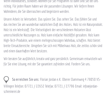
Wenn individuelles, stilvolles Wohnen für Sie Programm ist dann sind Sie bei uns
richtig. Für jeden Raum haben wir die passenden Lösungen. Wir liefern Ihnen
Wohnideen, die Sie überraschen und begeistern werden.
Unsere Arbeit ist Wertarbeit. Das spüren Sie. Das sehen Sie. Das fühlen Sie und
das riechen Sie am wunderbar natürlichen Duft des Holzes. Holz ist ein Naturprodukt.
Holz ist ein Werkstoff. Die Vielseitigkeit der verschiedenen Holzarten lässt
unterschiedliche Nutzungen zu. Holz kann einfache Holzlöffel gestalten. Holz kann
High-Tech-Produkte, wie einem mehrgeschossigen Wohnbau, schaffen. Holz bietet
breite Einsatzbereiche. Umgeben Sie sich mit Möbelnaus Holz, die zeitlos schön sind
und einen dauerhaften Wert besitzen.
Wir beraten Sie ausführlich, kreativ und ganz persönlich. Gemeinsam entwickeln wir
für Sie eine Lösung, mit der Sie garantiert zufrieden sind. Fordern Sie uns.
So erreichen Sie uns
: Florian Jordan e.K. Oberer Dammweg 4 78050 VS-
Villingen Telefon: 07721 / 22632 Telefax: 07721 / 27796 Email: info@jordan-
schreinerei.de