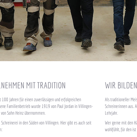
RNEHMEN MIT TRADITION
WIR BILDE
 100 Jahren für einen zuverlässigen und erfolgreichen
Als traditioneller Me
sene Familienbetrieb wurde 1919 von Paul Jordan in Villingen-
Schreinerinnen aus. 
 von Sohn Heinz übernommen.
Lehrjahr.
Schreinerei in den Süden von Villingen. Hier gibt es auch seit
Wer gerne mit den Hä
m:
wohlfühlt, für den ist