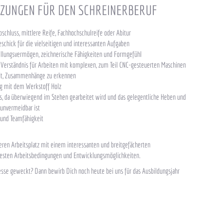
ZUNGEN FÜR DEN SCHREINERBERUF
schluss, mittlere Reife, Fachhochschulreife oder Abitur
schick für die vielseitigen und interessanten Aufgaben
llungsvermögen, zeichnerische Fähigkeiten und Formgefühl
 Verständnis für Arbeiten mit komplexen, zum Teil CNC-gesteuerten Maschinen
eit, Zusammenhänge zu erkennen
 mit dem Werkstoff Holz
ss, da überwiegend im Stehen gearbeitet wird und das gelegentliche Heben und
 unvermeidbar ist
und Teamfähigkeit
eren Arbeitsplatz mit einem interessanten und breitgefächerten
esten Arbeitsbedingungen und Entwicklungsmöglichkeiten.
esse geweckt? Dann bewirb Dich noch heute bei uns für das Ausbildungsjahr