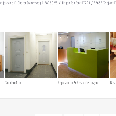
rian Jordan e.K. Oberer Dammweg 4 78050 VS-Villingen Telefon: 07721 / 22632 Telefax: 0
Sondertüren
Reparaturen & Restaurierungen
Besu