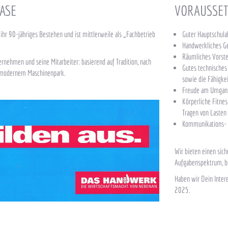
ASE
VORAUSSET
 ihr 90-jähriges Bestehen und ist mittlerweile als „Fachbetrieb
Guter Hauptschulab
Handwerkliches Ge
Räumliches Vorste
ternehmen und seine Mitarbeiter: basierend auf Tradition, nach
Gutes technisches
t modernem Maschinenpark.
sowie die Fähigk
Freude am Umgang
Körperliche Fitne
Tragen von Lasten
Kommunikations- 
Wir bieten einen sich
Aufgabenspektrum, b
Haben wir Dein Inter
2025.