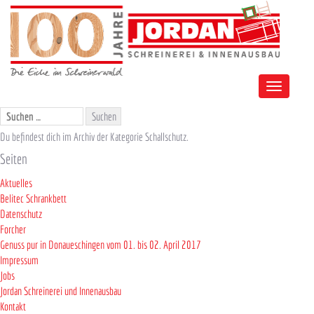
Toggle
navigation
Suchen
nach:
Du befindest dich im Archiv der Kategorie Schallschutz.
Seiten
Aktuelles
Belitec Schrankbett
Datenschutz
Forcher
Genuss pur in Donaueschingen vom 01. bis 02. April 2017
Impressum
Jobs
Jordan Schreinerei und Innenausbau
Kontakt