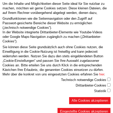
Um die Inhalte und Möglichkeiten dieser Seite ideal für Sie nutzbar zu
Schlafsysteme
machen, möchten wir gerne Cookies setzen: Diese kleinen Dateien, die
Möbelschreinerei
auf Ihrem Rechner vorübergehend abgelegt werden, dienen dazu,
Grundfunktionen wie die Seitennavigation oder den Zugriff auf
Passwort-gesicherte Bereiche dieser Website zu ermöglichen
Beschusshemmung
Brandschutz
Einbruch
Einbruchhemmung
(„technisch notwendige Cookies“).
Einbruchssicherung
Passivhaustüren
Rauchschutz
Schallschutz
In der Website integrierte Drittanbieter-Elemente wie Youtube-Videos
oder Google Maps-Navigation zugänglich zu machen („Drittanbieter-
Sondertüren
Fenster klemmt
Garderoben
Haustüre defekt
Cookies“).
Möbel auffrischen
Möbelreparatur
Möbelschreinerei
Reparatur
Sie können diese Seite grundsätzlich auch ohne Cookies nutzen, die
Einwilligung in die Cookie-Nutzung ist freiwillig und kann jederzeit
Restaurierung
Scharnier kaputt
Schloß kaputt
Schranktüre klemmt
widerrufen werden. Nutzen Sie dazu den stets eingeblendeten Button
„Cookie-Einstellungen“ und passen Sie Ihre Auswahl zugelassener
Schublade reparieren
Stühle leimen
Tischplatte schleifen
Relax 2000
Cookies an. Bitte erteilen Sie uns durch Klick in die entsprechenden
Schlafsysteme
DIE WOH(L)NFÜHLOASE
Tradition
Forcher-Schlafsysteme
Kästchen Ihre Erlaubnis, die genannten Cookies einsetzen zu dürfen.
Mehr über die konkret von uns eingesetzten Cookies erfahren Sie
hier
.
Technisch notwendige Cookies
Drittanbieter-Cookies
Statistik
Alle Cookies akzeptieren
Eingestellte Cookies akzeptieren